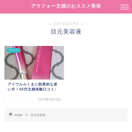
アラフォー主婦のおススメ美容
― CATEGORY ―
目元美容液
アイケア
アイウルルくまに効果的な使
い方！40代主婦体験口コミ♪
2020年4月20日
HOME
目元美容液