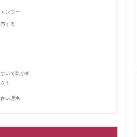
シャンプー
塗布する
すすいで乾かす
熱を！
が多い理由