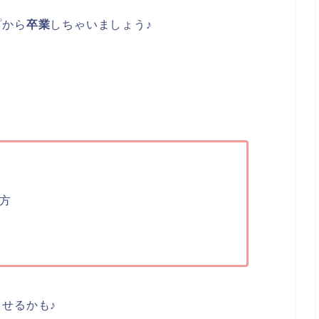
プから
卒業
しちゃいましょう♪
方
せるかも♪