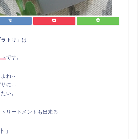
ブラトリ
」は
て
ント
です。
すよね～
パサに…
したい。
らトリートメントも出来る
ト」