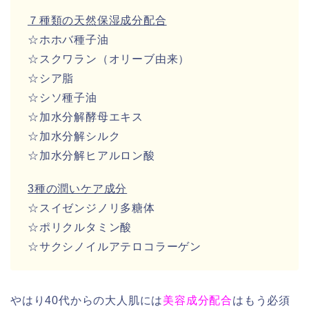
７種類の天然保湿成分配合
☆ホホバ種子油
☆スクワラン（オリーブ由来）
☆シア脂
☆シソ種子油
☆加水分解酵母エキス
☆加水分解シルク
☆加水分解ヒアルロン酸
3種の潤いケア成分
☆スイゼンジノリ多糖体
☆ポリクルタミン酸
☆サクシノイルアテロコラーゲン
やはり40代からの大人肌には
美容成分配合
はもう必須