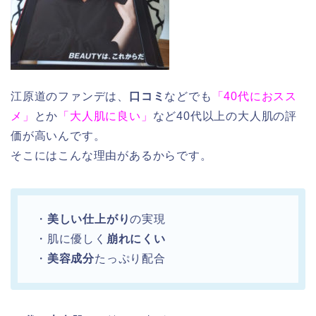
江原道のファンデは、
口コミ
などでも
「40代におスス
メ」
とか
「大人肌に良い」
など40代以上の大人肌の評
価が高いんです。
そこにはこんな理由があるからです。
・
美しい仕上がり
の実現
・肌に優しく
崩れにくい
・
美容成分
たっぷり配合