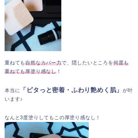
重ねても
自然なカバー力
で、隠したいところを
何度も
重ねても厚塗り感なし
！
「ピタっと密着・ふわり艶めく肌」
本当に
が叶
います♪
なんと3度塗りしてもこの厚塗り感なし！