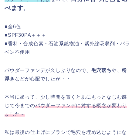
べます
。
■全6色
■SPF30PA＋＋＋
■香料・合成色素・石油系鉱物油・紫外線吸収剤・パラ
ベン不使用
パウダーファンデが久しぶりなので、
毛穴落ち
や、
粉
浮き
などが心配でしたが・・
本当に塗って、少し時間を置くと肌にもっとなじむ感
じで今までの
パウダーファンデに対する概念が変わり
ました～
私は最後の仕上げにブラシで毛穴を埋め込むようにな