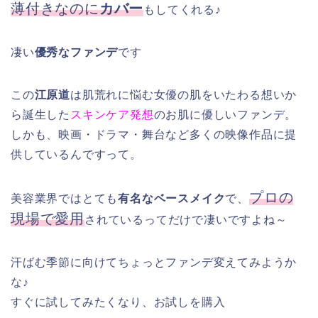
薄付きなのに
カバー
もしてくれる♪
凄い
優秀なファンデ
です
この
江原道
は肌荒れに悩む女優の肌をいたわる想いか
ら誕生した
スキンケア発想
のお肌に優しいファンデ。
しかも、映画・ドラマ・舞台など多くの映像作品に提
供しているんですって。
プロの
美容業界ではとても
有名なベースメイク
で、
現場で愛用
されているってだけで凄いですよね～
汗ばむ季節に向けてちょっとファンデ変えてみようか
な♪
すぐに試してみたくなり、お試しを購入