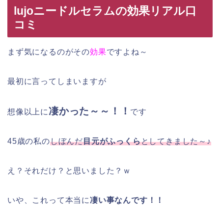
lujoニードルセラムの効果リアル口
コミ
まず気になるのがその
効果
ですよね～
最初に言ってしまいますが
凄かった～～！！
想像以上に
です
45歳の私の
しぼんだ
目元がふっくら
としてきました～♪
え？それだけ？と思いました？ｗ
いや、これって本当に
凄い事なんです！！