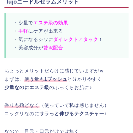
lujoニードルセラムメリット
・少量で
エステ級の効果
・
手軽
にケアが出来る
・気になるシワに
ダイレクトアタック
！
・美容成分が
贅沢配合
ちょっとメリットだらけに感じていますがｗ
まずは、
使う量も
1プッシュ
と分かりやすく
少量なのにエステ級
のふっくらお肌に♪
香りも殆どなく
（使っていて私は感じません）
コックリなのに
サラっと伸びるテクスチャー♪
なので、目元・口元だけでは無く