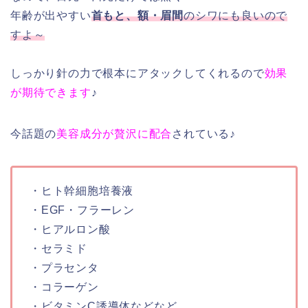
年齢が出やすい
首もと、額・眉間
のシワにも良いので
すよ～
しっかり針の力で根本にアタックしてくれるので
効果
が期待できます
♪
今話題の
美容成分が贅沢に配合
されている♪
・ヒト幹細胞培養液
・EGF・フラーレン
・ヒアルロン酸
・セラミド
・プラセンタ
・コラーゲン
・ビタミンC誘導体などなど…