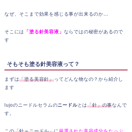
なぜ、そこまで効果を感じる事が出来るのか…
そこには
「塗る針美容液」
ならではの秘密があるので
す
そもそも塗る針美容液って？
まずは
「塗る美容針」
ってどんな物なの？から紹介し
ます
lujoのニードルセラムの
ニードル
とは
「針」の事
なんで
す。
この
「針＝ニードル」
に
厳選された美容成分をたっぷ