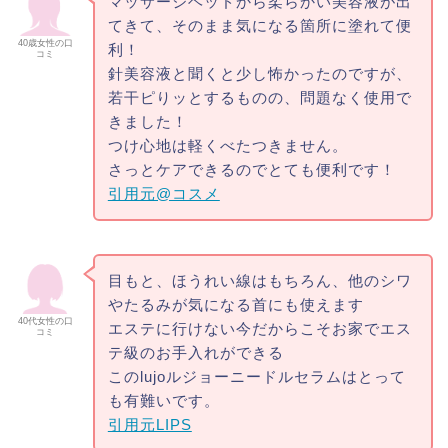
マッサージヘッドから柔らかい美容液が出
てきて、そのまま気になる箇所に塗れて便
40歳女性の口
利！
コミ
針美容液と聞くと少し怖かったのですが、
若干ピりッとするものの、問題なく使用で
きました！
つけ心地は軽くべたつきません。
さっとケアできるのでとても便利です！
引用元@コスメ
目もと、ほうれい線はもちろん、他のシワ
やたるみが気になる首にも使えます
40代女性の口
エステに行けない今だからこそお家でエス
コミ
テ級のお手入れができる
このlujoルジョーニードルセラムはとって
も有難いです。
引用元LIPS