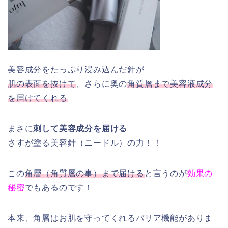
美容成分をたっぷり浸み込んだ針が
肌の表面を抜けて
、さらに奥の
角質層まで美容液成分
を届けてくれる
まさに
刺して美容成分を届ける
さすが塗る美容針（ニードル）の力！！
この
角層（角質層の事）まで届ける
と言うのが
効果の
秘密
でもあるのです！
本来、角層はお肌を守ってくれるバリア機能がありま