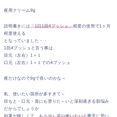
夜用クリーム9g
説明書きには
「1日1回4プッシュ」
程度の使用で1ヶ月
程度使える
となっていました・・
1回4プッシュと言う事は、
目元（左右）1＋１
口元（左右）1＋１での4プッシュ
夜だけなので9gで良いのかな～
私、使いたい箇所が多すぎて～
目もと・口元・首にも塗りた～いと深刻過ぎる肌悩み
だからでしょうか
効果が嬉しくて
もう少し沢山使いたいと
勝手に思い